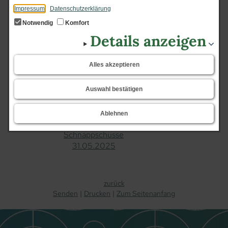
Impressum
Datenschutzerklärung
Notwendig
Komfort
Details anzeigen
Alles akzeptieren
Auswahl bestätigen
Ablehnen
Schnappschüsse
31.​05.​2025
zurück
Senden
Drucken
Zum Seitenanfang